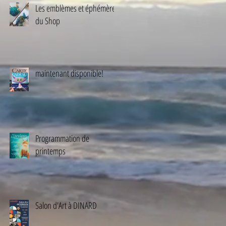
Les emblèmes et éphémères
du Shop
maintenant disponible!
Programmation de
printemps
Salon d'Art à DINARD