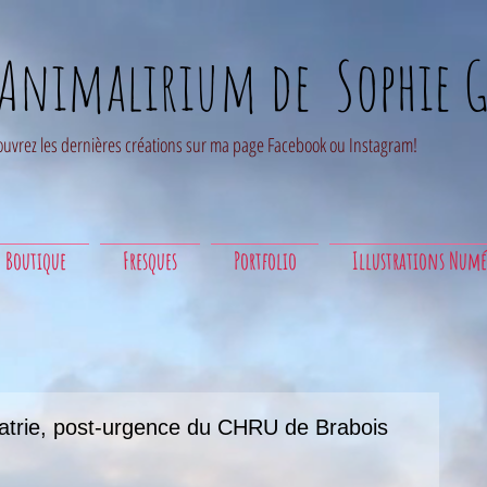
'Animalirium de Sophie G
uvrez les dernières créations sur ma page Facebook ou Instagram!
Boutique
Fresques
Portfolio
Illustrations Numé
iatrie, post-urgence du CHRU de Brabois