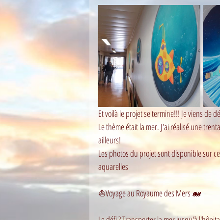
Et voilà le projet se termine!!! Je viens de 
Le thème était la mer. J'ai réalisé une tren
ailleurs!
Les photos du projet sont disponible sur ce
aquarelles
⛵Voyage au Royaume des Mers 🐋
Le défi ? Transporter la mer jusqu'à l'hôpit