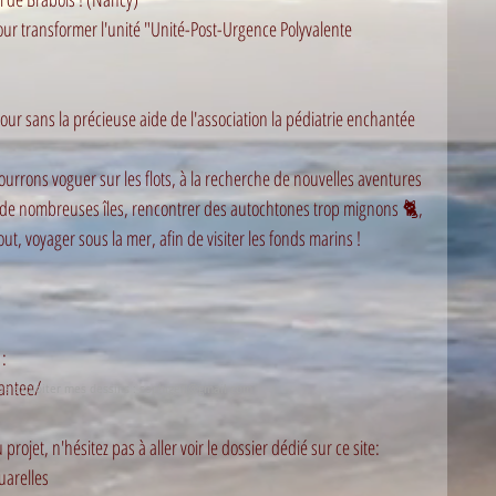
our transformer l'unité "Unité-Post-Urgence Polyvalente 
 jour sans la précieuse aide de l'association la pédiatrie enchantée  
urrons voguer sur les flots, à la recherche de nouvelles aventures 
r de nombreuses îles, rencontrer des autochtones trop mignons 🐈, 
out, voyager sous la mer, afin de visiter les fonds marins ! 
 :
antee/ 
tez exploiter mes dessins : sophigerl@gmail.com
projet, n'hésitez pas à aller voir le dossier dédié sur ce site:
uarelles