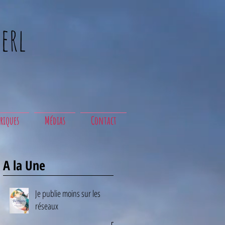
erl
riques
Médias
Contact
A la Une
Je publie moins sur les
réseaux