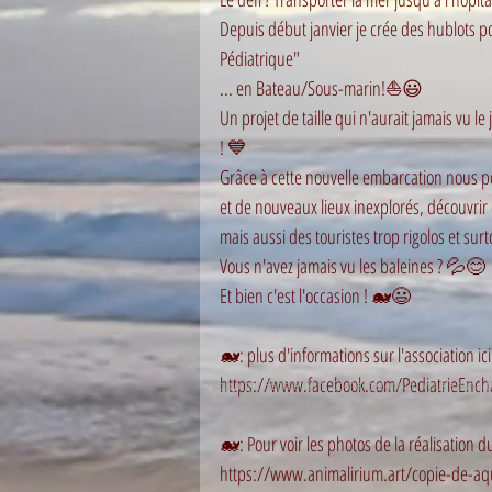
Depuis début janvier je crée des hublots p
Pédiatrique" 
... en Bateau/Sous-marin!⛵😃
Un projet de taille qui n'aurait jamais vu le
! 💙
Grâce à cette nouvelle embarcation nous po
et de nouveaux lieux inexplorés, découvri
mais aussi des touristes trop rigolos et surt
Vous n'avez jamais vu les baleines ? 💦😊
Et bien c'est l'occasion ! 🐋😃
🐋: plus d'informations sur l'association ici
https://www.facebook.com/PediatrieEnch
© Copyright Sophie Gerl. Contactez-moi si vous souhai
🐋: Pour voir les photos de la réalisation du 
https://www.animalirium.art/copie-de-aq