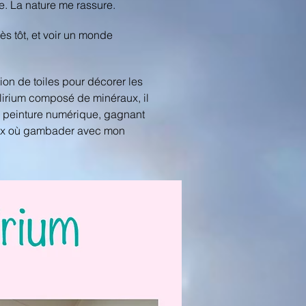
e. La nature me rassure.
ès tôt, et voir un monde
tion de toiles pour décorer les
alirium composé de minéraux, il
e, peinture numérique, gagnant
leux où gambader avec mon