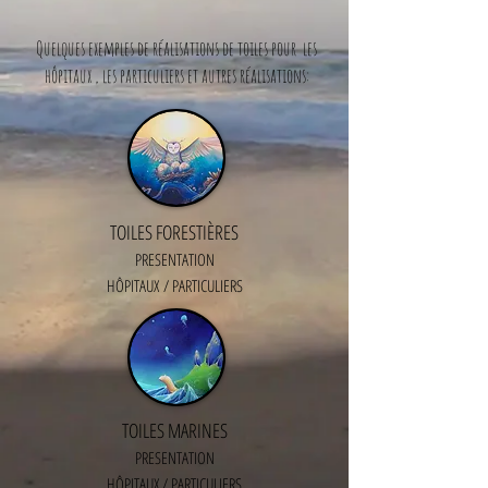
Quelques exemples de réalisations de toiles pour les
hôpitaux , les particuliers et autres réalisations:
TOILES FORESTIÈRES
PRESENTATION
HÔPITAUX
/ PARTICULIERS
TOILES MARINES
PRESENTATION
HÔPITAUX / PARTICULIERS