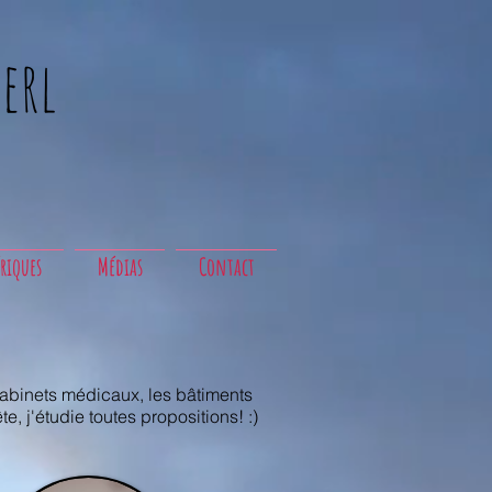
erl
riques
Médias
Contact
cabinets médicaux, les bâtiments
, j'étudie toutes propositions! :)