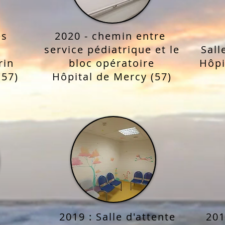
es
2020 -
chemin entre
service pédiatrique et le
Sall
rin
bloc opératoire
Hôpi
(57)
Hôpital de Mercy (57)
2019 : Salle d'attente
201