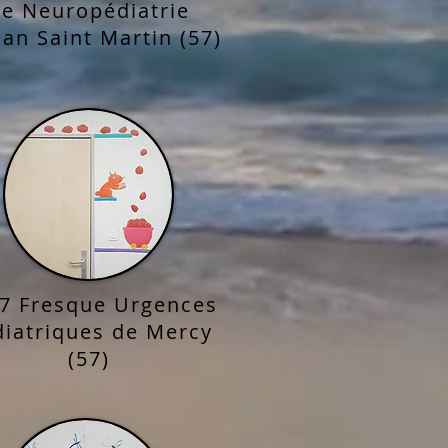
e Neuropédiatrie
an Saint Martin (57)
17
Fresque Urgences
iatriques de Mercy
(57)