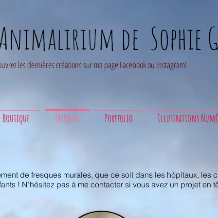
'Animalirium de Sophie G
uvrez les dernières créations sur ma page Facebook ou Instagram!
Boutique
Fresques
Portfolio
Illustrations Numé
ement de fresques murales, que ce soit dans les hôpitaux, les 
nts ! N'hésitez pas à me contacter si vous avez un projet en tête