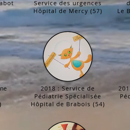
abot
Service des urgences
d
​Hôpital de Mercy (57)
Le B
ine
2018 : Service de
20
Pédiatrie Spécialisée
Péd
)
Hôpital de Brabois (54)