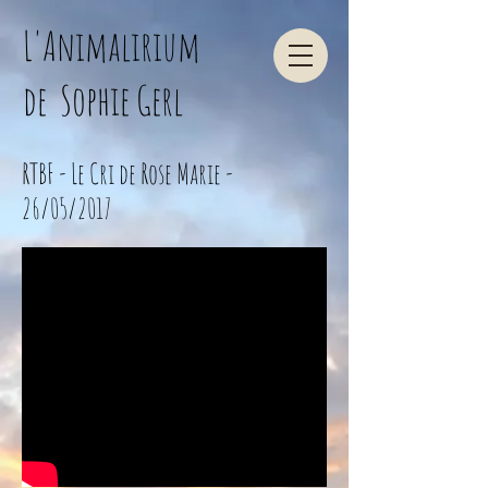
L'Animalirium
de Sophie Gerl
RTBF - Le Cri de Rose Marie -
26/05/2017